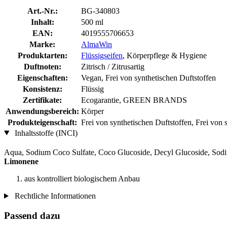
Art.-Nr.:
BG-340803
Inhalt:
500 ml
EAN:
4019555706653
Marke:
AlmaWin
Produktarten:
Flüssigseifen
, Körperpflege & Hygiene
Duftnoten:
Zitrisch / Zitrusartig
Eigenschaften:
Vegan, Frei von synthetischen Duftstoffen
Konsistenz:
Flüssig
Zertifikate:
Ecogarantie, GREEN BRANDS
Anwendungsbereich:
Körper
Produkteigenschaft:
Frei von synthetischen Duftstoffen, Frei von 
Inhaltsstoffe (INCI)
Aqua, Sodium Coco­ Sulfate, Coco Glucoside, Decyl Glucoside, Sodi
Limonene
aus kontrolliert biologischem Anbau
Rechtliche Informationen
Passend dazu