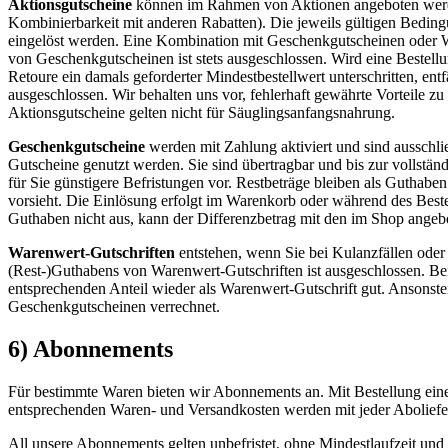
Aktionsgutscheine
können im Rahmen von Aktionen angeboten werden 
Kombinierbarkeit mit anderen Rabatten). Die jeweils gültigen Bedin
eingelöst werden. Eine Kombination mit Geschenkgutscheinen oder Wa
von Geschenkgutscheinen ist stets ausgeschlossen. Wird eine Bestellung
Retoure ein damals geforderter Mindestbestellwert unterschritten, en
ausgeschlossen. Wir behalten uns vor, fehlerhaft gewährte Vorteile 
Aktionsgutscheine gelten nicht für Säuglingsanfangsnahrung.
Geschenkgutscheine
werden mit Zahlung aktiviert und sind ausschl
Gutscheine genutzt werden. Sie sind übertragbar und bis zur vollstän
für Sie günstigere Befristungen vor. Restbeträge bleiben als Guthab
vorsieht. Die Einlösung erfolgt im Warenkorb oder während des Bestel
Guthaben nicht aus, kann der Differenzbetrag mit den im Shop ange
Warenwert-Gutschriften
entstehen, wenn Sie bei Kulanzfällen ode
(Rest-)Guthabens von Warenwert-Gutschriften ist ausgeschlossen. Bei 
entsprechenden Anteil wieder als Warenwert-Gutschrift gut. Ansonst
Geschenkgutscheinen verrechnet.
6) Abonnements
Für bestimmte Waren bieten wir Abonnements an. Mit Bestellung eines
entsprechenden Waren- und Versandkosten werden mit jeder Aboliefe
All unsere Abonnements gelten unbefristet, ohne Mindestlaufzeit un