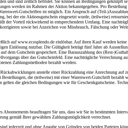
und sind zeitlich befristet. Sie können an Bedingungen geknüpft sein
gungen werden im Rahmen der Aktion bekanntgegeben. Pro Bestellung k
renwert-Gutschriften ist möglich. Ein Anspruch auf (Teil-)Auszahlung
, bei der ein Aktionsgutschein eingesetzt wurde, (teilweise) retournier
tfällt der Vorteil rückwirkend in entsprechendem Umfang. Eine nachträ
zu korrigieren sowie bei Anzeichen von Missbrauch, Fälschung oder We
ießlich auf www.ecosplendo.de einlösbar. Auf ihren Kauf werden keine
digen Einlösung nutzbar. Die Gültigkeit beträgt fünf Jahre ab Ausstel
en auf dem Gutschein gespeichert. Eine Barauszahlung des (Rest-)Gutha
lvorgangs über das Gutscheinfeld. Eine nachträgliche Verrechnung auf b
botenen Zahlungsmethoden bezahlt werden.
r Rückabwicklungen anstelle einer Rückzahlung eine Anrechnung auf z
Bestellungen, die (teilweise) mit einer Warenwert-Gutschrift bezahlt w
en gelten die gleichen Bedingungen wie für Geschenkgutscheine. Tech
 Abonnements beauftragen Sie uns, dass wir Sie in bestimmten Interva
rung gemäß Ihrer gewählten Zahlungsmöglichkeit verrechnet.
d sind jederzeit und ohne Angabe von Gründen von beiden Parteien kü