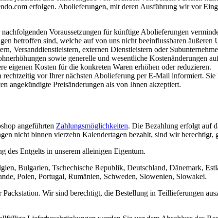
endo.com erfolgen. Abolieferungen, mit deren Ausführung wir vor Ein
 nachfolgenden Voraussetzungen für künftige Abolieferungen verminde
en betroffen sind, welche auf von uns nicht beeinflussbaren äußeren
rn, Versanddienstleistern, externen Dienstleistern oder Subunternehm
ohnerhöhungen sowie generelle und wesentliche Kostenänderungen aufgru
re eigenen Kosten für die konkreten Waren erhöhen oder reduzieren.
echtzeitig vor Ihrer nächsten Abolieferung per E-Mail informiert. Sie
en angekündigte Preisänderungen als von Ihnen akzeptiert.
bshop angeführten
Zahlungsmöglichkeiten
. Die Bezahlung erfolgt auf d
 nicht binnen vierzehn Kalendertagen bezahlt, sind wir berechtigt, 
ng des Entgelts in unserem alleinigen Eigentum.
elgien, Bulgarien, Tschechische Republik, Deutschland, Dänemark, Estl
rlande, Polen, Portugal, Rumänien, Schweden, Slowenien, Slowakei.
Packstation. Wir sind berechtigt, die Bestellung in Teillieferungen aus