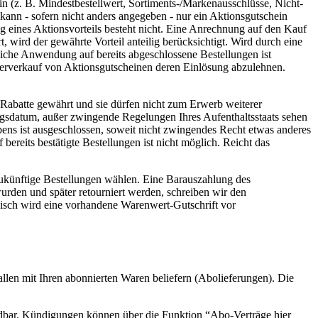
 (z. B. Mindestbestellwert, Sortiments-/Markenausschlüsse, Nicht-
ann - sofern nicht anders angegeben - nur ein Aktionsgutschein
 eines Aktionsvorteils besteht nicht. Eine Anrechnung auf den Kauf
t, wird der gewährte Vorteil anteilig berücksichtigt. Wird durch eine
gliche Anwendung auf bereits abgeschlossene Bestellungen ist
iterverkauf von Aktionsgutscheinen deren Einlösung abzulehnen.
 Rabatte gewährt und sie dürfen nicht zum Erwerb weiterer
lungsdatum, außer zwingende Regelungen Ihres Aufenthaltsstaats sehen
bens ist ausgeschlossen, soweit nicht zwingendes Recht etwas anderes
ereits bestätigte Bestellungen ist nicht möglich. Reicht das
ukünftige Bestellungen wählen. Eine Barauszahlung des
urden und später retourniert werden, schreiben wir den
nisch wird eine vorhandene Warenwert-Gutschrift vor
llen mit Ihren abonnierten Waren beliefern (Abolieferungen). Die
ndbar. Kündigungen können über die Funktion “Abo-Verträge hier