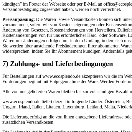
kündigen” im Footer der Webseite oder per E-Mail an office@ecospl
Versandbestätigung zugesendet haben, werden noch verrechnet.
Preisanpassung
: Die Waren- sowie Versandkosten können sich unter
vorzunehmen, sofern wir von Kostensteigerungen oder Kostensenkung
Änderung von Gesetzen, Kostenänderungen von Herstellern, Zuliefere
Kostenänderungen von für uns erforderlicher Hard- oder Software, L
Warenpreisänderungen erfolgen nur in dem Umfang, in dem sich unse
Sie werden über anstehende Preisänderungen Ihrer abonnierten Waren r
widersprechen, indem Sie Ihr Abonnement kündigen. Andernfalls gelt
7) Zahlungs- und Lieferbedingungen
Für Bestellungen auf www.ecosplendo.de akzeptieren wir die im We
Forderungen beginnt mit Entgegennahme der Ware. Werden Forderungen
Alle von uns gelieferten Waren bleiben bis zur vollständigen Bezahlu
www.ecosplendo.de liefert derzeit in folgende Länder: Österreich, B
Ungarn, Irland, Italien, Litauen, Luxemburg, Lettland, Malta, Niede
Die Lieferung erfolgt an die von Ihnen angegebene Lieferadresse oder 
zusätzlichen Versandkosten.