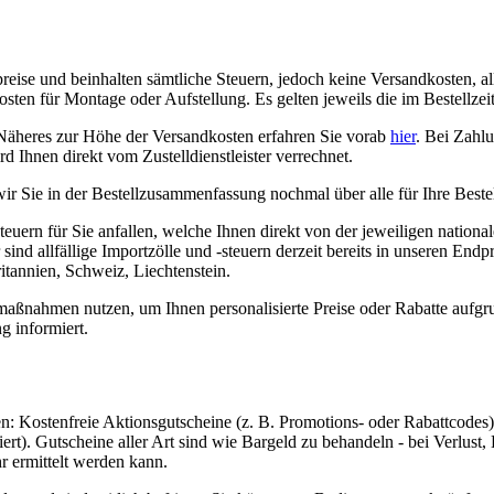
se und beinhalten sämtliche Steuern, jedoch keine Versandkosten, all
osten für Montage oder Aufstellung. Es gelten jeweils die im Bestellze
 Näheres zur Höhe der Versandkosten erfahren Sie vorab
hier
. Bei Zahlu
d Ihnen direkt vom Zustelldienstleister verrechnet.
r Sie in der Bestellzusammenfassung nochmal über alle für Ihre Beste
euern für Sie anfallen, welche Ihnen direkt von der jeweiligen nation
sind allfällige Importzölle und -steuern derzeit bereits in unseren En
tannien, Schweiz, Liechtenstein.
ßnahmen nutzen, um Ihnen personalisierte Preise oder Rabatte aufgru
g informiert.
: Kostenfreie Aktionsgutscheine (z. B. Promotions- oder Rabattcodes
rt). Gutscheine aller Art sind wie Bargeld zu behandeln - bei Verlust
r ermittelt werden kann.