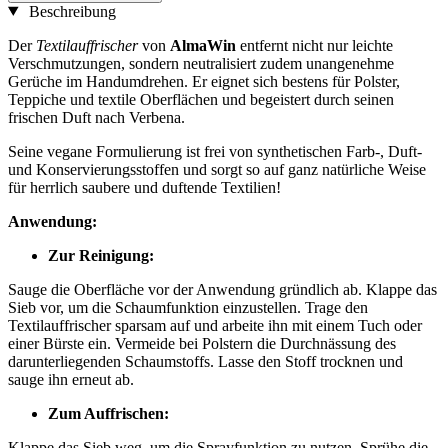
Beschreibung
Der
Textilauffrischer
von
AlmaWin
entfernt nicht nur leichte
Verschmutzungen, sondern neutralisiert zudem unangenehme
Gerüche im Handumdrehen. Er eignet sich bestens für Polster,
Teppiche und textile Oberflächen und begeistert durch seinen
frischen Duft nach Verbena.
Seine vegane Formulierung ist frei von synthetischen Farb-, Duft-
und Konservierungsstoffen und sorgt so auf ganz natürliche Weise
für herrlich saubere und duftende Textilien!
Anwendung:
Zur Reinigung:
Sauge die Oberfläche vor der Anwendung gründlich ab. Klappe das
Sieb vor, um die Schaumfunktion einzustellen. Trage den
Textilauffrischer sparsam auf und arbeite ihn mit einem Tuch oder
einer Bürste ein. Vermeide bei Polstern die Durchnässung des
darunterliegenden Schaumstoffs. Lasse den Stoff trocknen und
sauge ihn erneut ab.
Zum Auffrischen:
Klappe das Sieb weg, um die Sprayfunktion zu nutzen. Sprühe die