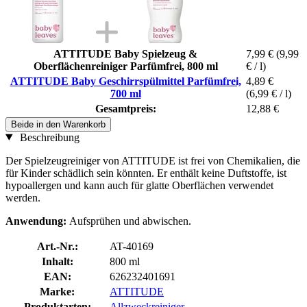
ATTITUDE Baby Spielzeug &
7,99 €
(9,99
Oberflächenreiniger Parfümfrei, 800 ml
€ / l)
ATTITUDE Baby Geschirrspülmittel Parfümfrei,
4,89 €
700 ml
(6,99 € / l)
Gesamtpreis:
12,88 €
Beide in den Warenkorb
Beschreibung
Der Spielzeugreiniger von ATTITUDE ist frei von Chemikalien, die
für Kinder schädlich sein könnten. Er enthält keine Duftstoffe, ist
hypoallergen und kann auch für glatte Oberflächen verwendet
werden.
Anwendung:
Aufsprühen und abwischen.
Art.-Nr.:
AT-40169
Inhalt:
800 ml
EAN:
626232401691
Marke:
ATTITUDE
Produktarten:
Allzweckreiniger