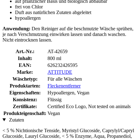
auf pflanzlicher Basis und biologisch abbaubar
frei von Chlor
Duft aus natürlichen Zutaten abgeleitet
hypoallergen
Anwendung:
Den Reiniger auf die beschmutzte Wäsche sprühen,
je nach Verschmutzung einwirken lassen und danach waschen.
Nicht eintrocknen lassen.
Art.-Nr.:
AT-42659
Inhalt:
800 ml
EAN:
626232426595
Marke:
ATTITUDE
Wäschetyp:
Für alle Wäschen
Produktarten:
Fleckenentferner
Eigenschaften:
Hypoallergen, Vegan
Konsistenz:
Flüssig
Zertifikate:
Certified Eco Logo, Not tested on animals
Produkteigenschaft:
Vegan
Zutaten
< 5 % Nichtionische Tenside, Myristyl Glucoside, Caprylyl/Capryl
Glucoside, Lauryl Glucoside, < 5 % Enzyme, Aqua, Propanediol,