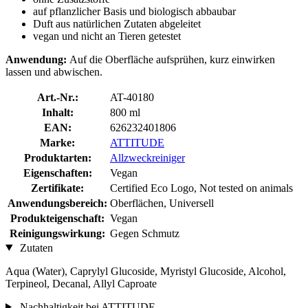
auf pflanzlicher Basis und biologisch abbaubar
Duft aus natürlichen Zutaten abgeleitet
vegan und nicht an Tieren getestet
Anwendung:
Auf die Oberfläche aufsprühen, kurz einwirken
lassen und abwischen.
Art.-Nr.:
AT-40180
Inhalt:
800 ml
EAN:
626232401806
Marke:
ATTITUDE
Produktarten:
Allzweckreiniger
Eigenschaften:
Vegan
Zertifikate:
Certified Eco Logo, Not tested on animals
Anwendungsbereich:
Oberflächen, Universell
Produkteigenschaft:
Vegan
Reinigungswirkung:
Gegen Schmutz
Zutaten
Aqua (Water), Caprylyl Glucoside, Myristyl Glucoside, Alcohol,
Terpineol, Decanal, Allyl Caproate
Nachhaltigkeit bei ATTITUDE