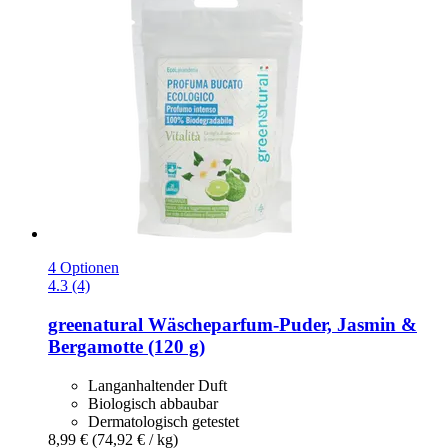
4 Optionen
4.3 (4)
greenatural
Wäscheparfum-​Puder, Jasmin &
Bergamotte (120 g)
Langanhaltender Duft
Biologisch abbaubar
Dermatologisch getestet
8,99 €
(74,92 € / kg)