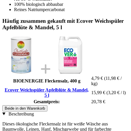
100% biologisch abbaubar
Reines Natriumpercarbonat
Häufig zusammen gekauft mit Ecover Weichspüler
Apfelblüte & Mandel, 5 l
4,79 €
(11,98 € /
BIOENERGIE Fleckensalz, 400 g
kg)
Ecover Weichspüler Apfelblüte & Mandel,
15,99 €
(3,20 € / l)
5 l
Gesamtpreis:
20,78 €
Beide in den Warenkorb
Beschreibung
Dieses ökologische Fleckensalz ist für weiße Wäsche aus
Baumwolle, Leinen, Hanf, Mischgewebe und für farbechte