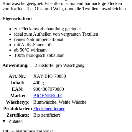
Buntwäsche geeignet. Es entfernt schonend hartnäckige Flecken
von Kaffee, Tee, Obst und Wein, ohne die Textilien auszubleichen.
Eigenschaften:
zur Fleckenvorbehandlung geeignet
ideal zum Aufhellen von vergrauten Textilien
reines Natriumpercarbonat
mit Aktiv-Sauerstoff
ab 50°C wirksam
100% biologisch abbaubar
Anwendung:
1- 2 Esslöffel pro Waschgang
Art.-Nr.:
XAY-BIO-70880
Inhalt:
400 g
EAN:
9004307070880
Marke:
BIOENERGIE
Wäschetyp:
Buntwäsche, Weiße Wäsche
Produktarten:
Fleckenentferner
Zertifikate:
Bio zertifiziert
Zutaten
100 % Natriumpercarbonat