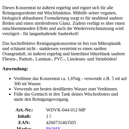
Dieses Konzentrat ist äußerst ergiebig und eignet sich für alle
Reinigungsroboter mit Wischfunktion. Mithilfe seiner veganen,
biologisch abbaubaren Formulierung sorgt es für strahlend saubere
Böden und einen streifenfreien Glanz. Zudem verfügt es über einen
rutschhemmenden Effekt und auch die Wiederverschmutzung wird
verzögert - für langanhaltende Sauberkeit!
Das hocheffektive Reinigungskonzentrat ist frei von Mikroplastik
und schäumt nicht - stattdessen verströmt es einen sanften
Orangenduft, ist äußerst ergiebig und hinterlässt blitzeblank saubere
Fliesen-, Parkett-, Laminat-, PVC-, Linoleum- und Steinböden!
Anwendung:
Verdünne das Konzentrat ca. 1,6%ig - verwende z.B. 5 ml auf
300 ml Wasser.
Verwende am besten destilliertes Wasser zum Verdünnen.
Fülle das Gemisch in den Tank deines Wischroboters und
starte den Reinigungsvorgang.
Art.-Nr.:
WDVK-044-012-MP
Inhalt:
1 l
EAN:
4260731463505
Marke:
BiOHY