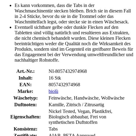
Es kann vorkommen, dass die Tabs in der
Waschmaschinentür stecken bleiben. Brich sie in diesem Fall
in 2-4 Stücke, bevor du sie in die Trommel oder das
Waschmittelfach legst, oder stecke sie in einen Wäschesack.
Eventuell sichtbare gelbe oder dunkle Flecken auf den
Tabletten sind völlig natürlich und resultieren aus Extrakten,
die nicht chemisch behandelt wurden. Diese kleinen Flecken
beeinträchtigen weder die Qualität noch die Wirksamkeit des
Produkts, sondern sind im Gegenteil ein greifbarer Beweis für
das Engagement bei der Verwendung umweltfreundlicher und
nachhaltiger Rohstoffe.
Art.-Nr.:
NI-8057432974968
Inhalt:
16 Stk
EAN:
8057432974968
Marke:
biolù
Wäschetyp:
Feinwäsche, Handwäsche, Wollwäsche
Duftnoten:
Kamille, Zitrisch / Zitrusartig
Nickel Tested, Vegan, Plastikfrei,
Eigenschaften:
Biologisch abbaubar, Frei von
synthetischen Duftstoffen
Konsistenz:
Tabs
Zertifikate:
AIAB, PETA Approved