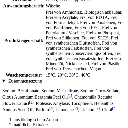
Anwendungsbereich:
Wäsche
Frei von Ammoniak, Biologisch abbaubar,
Frei von Acrylate, Frei von EDTA, Frei
von Formaldehyd, Frei von Parabenen, Frei
von Paraffinen, Frei von PEG, Frei von
Petrolatum / Vaseline, Frei von Phosphat,
Frei von Silikonen, Frei von SLES, Frei
Produkteigenschaft:
von synthetischen Duftstoffen, Frei von
synthetischen Farbstoffen, Frei von
synthetischen Konservierungsstoffen, Frei
von synthetischen Zusatzstoffen, Frei von
Mineralöl, Nickel tested, Frei von Plastik,
Frei von Tierversuchen, Vegan
Waschtemperatur:
15°C, 20°C, 30°C, 40°C
Zusammensetzung
Sodium Bicarbonate, Sodium Metasilicate, Sodium Coco-Sulfate,
[1]
Citrus Aurantium Bergamia Peel Oil
, Chamomilla Recutita
[1]
Flower Extract
, Protease, Amylase, Tocopherol, Helianthus
[2]
[2]
[2]
[2]
Annuus Seed Oil, Parfum
, Limonene
, Linalool
, Citral
aus biologischem Anbau
natürliche Extrakte