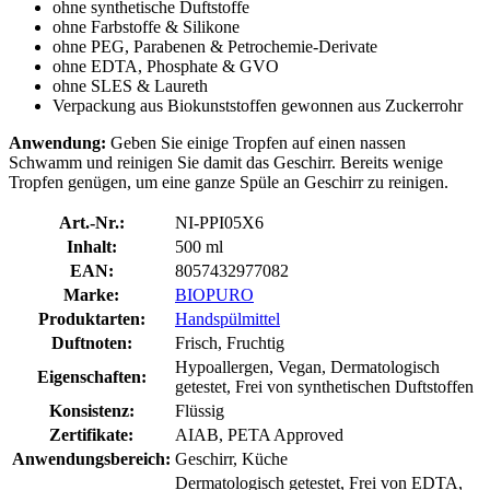
ohne synthetische Duftstoffe
ohne Farbstoffe & Silikone
ohne PEG, Parabenen & Petrochemie-Derivate
ohne EDTA, Phosphate & GVO
ohne SLES & Laureth
Verpackung aus Biokunststoffen gewonnen aus Zuckerrohr
Anwendung:
Geben Sie einige Tropfen auf einen nassen
Schwamm und reinigen Sie damit das Geschirr. Bereits wenige
Tropfen genügen, um eine ganze Spüle an Geschirr zu reinigen.
Art.-Nr.:
NI-PPI05X6
Inhalt:
500 ml
EAN:
8057432977082
Marke:
BIOPURO
Produktarten:
Handspülmittel
Duftnoten:
Frisch, Fruchtig
Hypoallergen, Vegan, Dermatologisch
Eigenschaften:
getestet, Frei von synthetischen Duftstoffen
Konsistenz:
Flüssig
Zertifikate:
AIAB, PETA Approved
Anwendungsbereich:
Geschirr, Küche
Dermatologisch getestet, Frei von EDTA,