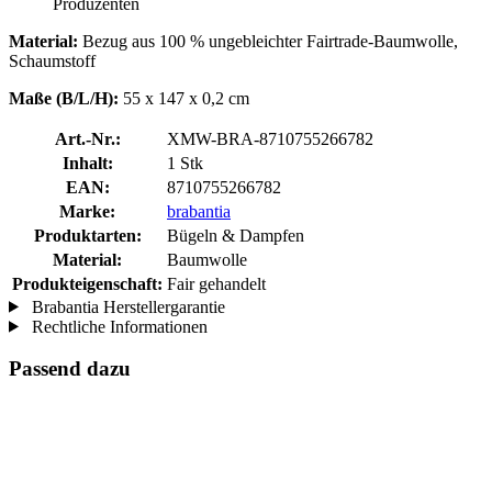
Produzenten
Material:
Bezug aus 100 % ungebleichter Fairtrade-Baumwolle,
Schaumstoff
Maße (B/L/H):
55 x 147 x 0,2 cm
Art.-Nr.:
XMW-BRA-8710755266782
Inhalt:
1 Stk
EAN:
8710755266782
Marke:
brabantia
Produktarten:
Bügeln & Dampfen
Material:
Baumwolle
Produkteigenschaft:
Fair gehandelt
Brabantia Herstellergarantie
Rechtliche Informationen
Passend dazu