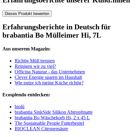
Erfahrungsberichte unserer Kund:innen
Dieses Produkt bewerten
Erfahrungsberichte in Deutsch für
brabantia Bo Mülleimer Hi, 7L
Aus unserem Magazin:
Richtig Müll trennen
Reinigen wir zu viel?
Officina Naturae - das Unternehmen
Clever Energie sparen im Haushalt
Wie putze ich meine Küche richtig?
Ecosplendo entdecken:
biolù
brabantia SinkSide Silikon Abtropfmatte
brabantia Bo Wäschekorb Hi, 2 x 45 L
The Sustainable People Futterbeutel
BIOCLEAN Citronensäure