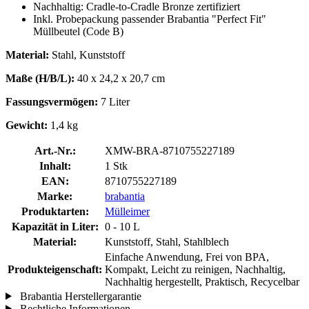
Nachhaltig: Cradle-to-Cradle Bronze zertifiziert
Inkl. Probepackung passender Brabantia "Perfect Fit"
Müllbeutel (Code B)
Material:
Stahl, Kunststoff
Maße (H/B/L):
40 x 24,2 x 20,7 cm
Fassungsvermögen:
7 Liter
Gewicht:
1,4 kg
Art.-Nr.:
XMW-BRA-8710755227189
Inhalt:
1 Stk
EAN:
8710755227189
Marke:
brabantia
Produktarten:
Mülleimer
Kapazität in Liter:
0 - 10 L
Material:
Kunststoff, Stahl, Stahlblech
Einfache Anwendung, Frei von BPA,
Produkteigenschaft:
Kompakt, Leicht zu reinigen, Nachhaltig,
Nachhaltig hergestellt, Praktisch, Recycelbar
Brabantia Herstellergarantie
Rechtliche Informationen