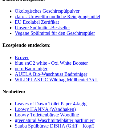
Ökologisches Geschirrspülpulver
claro - Umweltfreundliche Reinigungsmittel
EU Ecolabel Zertifikat
Unsere Spülmittel-Bestseller
Vegane Spülmittel für den Geschirrspüler
Ecosplendo entdecken:
Ecover
bluu snO2 white - Oxi White Booster
pero Badreiniger
AUELA Bio-Waschnuss Badreiniger
WILDPLASTIC Wildbag Müllbeutel 35 L
Neuheiten:
Leaves of Dawn Toilet Paper 4-lagig
Loowy HANNA (Wandhaken)
Loowy Toilettenbürste Woodline
greenatural Waschmittelblätter parfümiert
Sauba Spülbürste DISHA (Griff + Kopf)