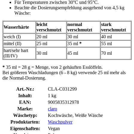
Für Temperaturen zwischen 30°C und 95°C.
Beachte die Dosierungsempfehlung ausgehend von 4,5 kg
Wäsche:
leicht
normal
stark
Wasserhärte
verschmutzt
verschmutzt
verschmutzt
weich (I)
20 ml
30 ml
40 ml
mittel (II)
25 ml
35 ml
*
55 ml
hart/sehr hart
30 ml
45 ml
70 ml
(III/IV)
*
35 ml = 28 g = Menge, von 2 gehäuften Esslöffeln.
Bei größeren Waschladungen (6 - 8 kg) verwende 25 ml mehr als
die Normal-Dosierung.
Art.-Nr.:
CLA-C031299
Inhalt:
1 kg
EAN:
9005835312978
Marke:
claro
Wäschetyp:
Kochwäsche, Weiße Wäsche
Produktarten:
Waschpulver
Eigenschaften:
Vegan