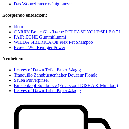
Das Wohnzimmer richtig putzen
Ecosplendo entdecken:
biolù
CARRY Bottle Glasflasche RELEASE YOURSELF 0,7 l
FAIR ZONE Gummiflummi
WILDA SIBERICA Oil-Plex Pet Shampoo
Ecover WC-Reiniger Power
Neuheiten:
Leaves of Dawn Toilet Paper 3-lagig
Tranquillo Zahnbürstenhalter Douceur Florale
Sauba Pulverpinsel
Bürstenkopf Spülbürste (Ersatzkopf DISHA & Multitool)
Leaves of Dawn Toilet Paper 4-lagig