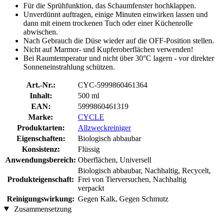
Für die Sprühfunktion, das Schaumfenster hochklappen.
Unverdünnt auftragen, einige Minuten einwirken lassen und
dann mit einem trockenen Tuch oder einer Küchenrolle
abwischen.
Nach Gebrauch die Düse wieder auf die OFF-Position stellen.
Nicht auf Marmor- und Kupferoberflächen verwenden!
Bei Raumtemperatur und nicht über 30°C lagern - vor direkter
Sonneneinstrahlung schützen.
Art.-Nr.:
CYC-5999860461364
Inhalt:
500 ml
EAN:
5999860461319
Marke:
CYCLE
Produktarten:
Allzweckreiniger
Eigenschaften:
Biologisch abbaubar
Konsistenz:
Flüssig
Anwendungsbereich:
Oberflächen, Universell
Biologisch abbaubar, Nachhaltig, Recycelt,
Produkteigenschaft:
Frei von Tierversuchen, Nachhaltig
verpackt
Reinigungswirkung:
Gegen Kalk, Gegen Schmutz
Zusammensetzung