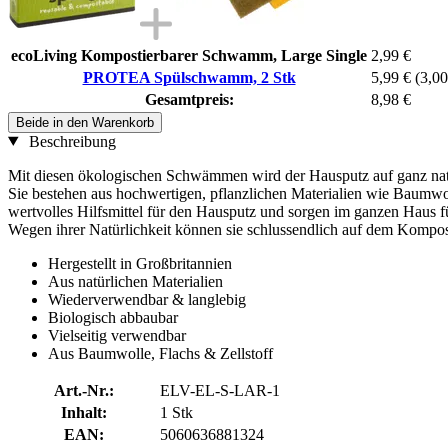
ecoLiving Kompostierbarer Schwamm, Large Single
2,99 €
PROTEA Spülschwamm, 2 Stk
5,99 €
(3,00
Gesamtpreis:
8,98 €
Beide in den Warenkorb
Beschreibung
Mit diesen ökologischen Schwämmen wird der Hausputz auf ganz natü
Sie bestehen aus hochwertigen, pflanzlichen Materialien wie Baumwoll
wertvolles Hilfsmittel für den Hausputz und sorgen im ganzen Haus fü
Wegen ihrer Natürlichkeit können sie schlussendlich auf dem Kompost
Hergestellt in Großbritannien
Aus natürlichen Materialien
Wiederverwendbar & langlebig
Biologisch abbaubar
Vielseitig verwendbar
Aus Baumwolle, Flachs & Zellstoff
Art.-Nr.:
ELV-EL-S-LAR-1
Inhalt:
1 Stk
EAN:
5060636881324