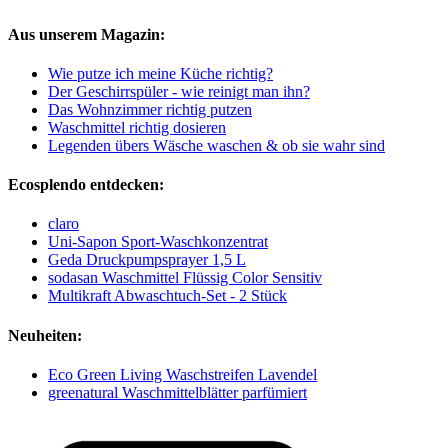
Aus unserem Magazin:
Wie putze ich meine Küche richtig?
Der Geschirrspüler - wie reinigt man ihn?
Das Wohnzimmer richtig putzen
Waschmittel richtig dosieren
Legenden übers Wäsche waschen & ob sie wahr sind
Ecosplendo entdecken:
claro
Uni-Sapon Sport-Waschkonzentrat
Geda Druckpumpsprayer 1,5 L
sodasan Waschmittel Flüssig Color Sensitiv
Multikraft Abwaschtuch-Set - 2 Stück
Neuheiten:
Eco Green Living Waschstreifen Lavendel
greenatural Waschmittelblätter parfümiert