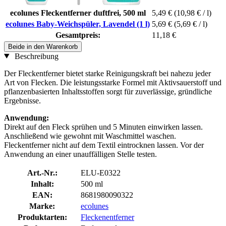
ecolunes Fleckentferner duftfrei, 500 ml
5,49 €
(10,98 € / l)
ecolunes Baby-Weichspüler, Lavendel (1 l)
5,69 €
(5,69 € / l)
Gesamtpreis:
11,18 €
Beide in den Warenkorb
Beschreibung
Der Fleckentferner bietet starke Reinigungskraft bei nahezu jeder
Art von Flecken. Die leistungsstarke Formel mit Aktivsauerstoff und
pflanzenbasierten Inhaltsstoffen sorgt für zuverlässige, gründliche
Ergebnisse.
Anwendung:
Direkt auf den Fleck sprühen und 5 Minuten einwirken lassen.
Anschließend wie gewohnt mit Waschmittel waschen.
Fleckentferner nicht auf dem Textil eintrocknen lassen. Vor der
Anwendung an einer unauffälligen Stelle testen.
Art.-Nr.:
ELU-E0322
Inhalt:
500 ml
EAN:
8681980090322
Marke:
ecolunes
Produktarten:
Fleckenentferner