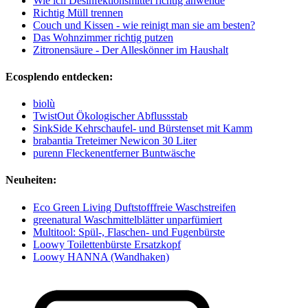
Wie ich Desinfektionsmittel richtig anwende
Richtig Müll trennen
Couch und Kissen - wie reinigt man sie am besten?
Das Wohnzimmer richtig putzen
Zitronensäure - Der Alleskönner im Haushalt
Ecosplendo entdecken:
biolù
TwistOut Ökologischer Abflussstab
SinkSide Kehrschaufel- und Bürstenset mit Kamm
brabantia Treteimer Newicon 30 Liter
purenn Fleckenentferner Buntwäsche
Neuheiten:
Eco Green Living Duftstofffreie Waschstreifen
greenatural Waschmittelblätter unparfümiert
Multitool: Spül-, Flaschen- und Fugenbürste
Loowy Toilettenbürste Ersatzkopf
Loowy HANNA (Wandhaken)