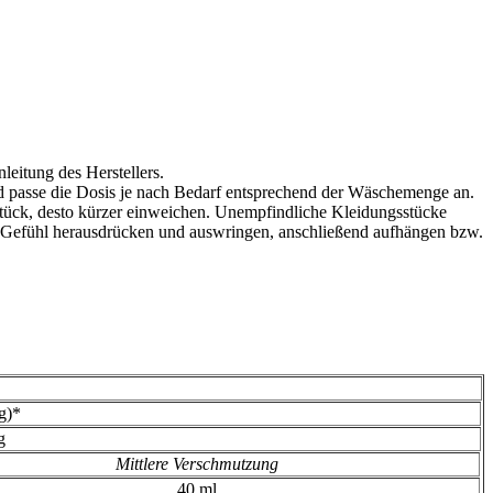
eitung des Herstellers.
 passe die Dosis je nach Bedarf entsprechend der Wäschemenge an.
stück, desto kürzer einweichen. Unempfindliche Kleidungsstücke
it Gefühl herausdrücken und auswringen, anschließend aufhängen bzw.
g)*
g
Mittlere Verschmutzung
40 ml