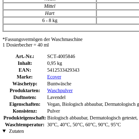
Mittel
Hart
6 - 8 kg
*Fassungsvermögen der Waschmaschine
1 Dosierbecher = 40 ml
Art.-Nr.:
SCT-4005846
Inhalt:
0,95 kg
EAN:
5412533429343
Marke:
Ecover
Wäschetyp:
Buntwäsche
Produktarten:
Waschpulver
Duftnoten:
Lavendel
Eigenschaften:
Vegan, Biologisch abbaubar, Dermatologisch g
Konsistenz:
Pulver
Produkteigenschaft:
Biologisch abbaubar, Dermatologisch getestet,
Waschtemperatur:
30°C, 40°C, 50°C, 60°C, 90°C, 95°C
Zutaten