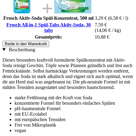
Frosch Aktiv-Soda Spül-Konzentrat, 500 ml
3,29 €
(6,58 € / l)
Frosch All-in-1 Spül-Tabs Aktiv-Soda, 30
7,59 €
tabs
(14,06 € / kg)
Gesamtpreis:
10,88 €
Beide in den Warenkorb
Beschreibung
Dieses besonders kraftvoll formulierte Spülkonzentrat mit Aktiv-
Soda reinigt Geschirr, Töpfe sowie Pfannen gründlich und löst auch
Fettrückstände. Selbst hartnäckige Verkrustungen werden entfernt,
denn das Soda ist stark alkalisch und eignet sich auch optimal, wenn
dir am Herd mal was angebrannt ist. Die ph-neutrale Formel ist mit
milden Tensiden ausgestattet und besonders hautschonend.
starke Fettlösung mit der Kraft von Soda
konzentrierte Formel für besonders einfaches Spülen
pH-hautneutrale Formel
mit EU-Ecolabel
mit europäischen Tensiden
Frei von Mikroplastik
vegan