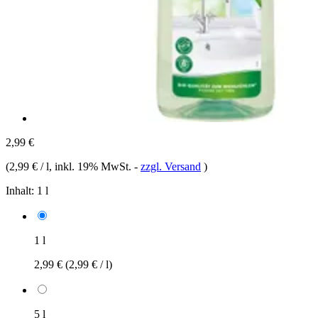
2,99 €
(
2,99 € / l
, inkl. 19% MwSt.
-
zzgl. Versand
)
Inhalt:
1 l
1 l
2,99 €
(2,99 € / l)
5 l