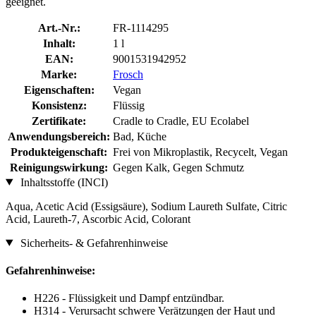
geeignet.
Art.-Nr.:
FR-1114295
Inhalt:
1 l
EAN:
9001531942952
Marke:
Frosch
Eigenschaften:
Vegan
Konsistenz:
Flüssig
Zertifikate:
Cradle to Cradle, EU Ecolabel
Anwendungsbereich:
Bad, Küche
Produkteigenschaft:
Frei von Mikroplastik, Recycelt, Vegan
Reinigungswirkung:
Gegen Kalk, Gegen Schmutz
Inhaltsstoffe (INCI)
Aqua, Acetic Acid (Essigsäure), Sodium Laureth Sulfate, Citric
Acid, Laureth-7, Ascorbic Acid, Colorant
Sicherheits- & Gefahrenhinweise
Gefahrenhinweise:
H226 - Flüssigkeit und Dampf entzündbar.
H314 - Verursacht schwere Verätzungen der Haut und