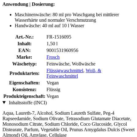
Anwendung | Dosierung:
Maschinenwäsche: 80 ml pro Waschgang bei mittlerer
Wasserhärte und normaler Verschmutzung
Handwäsche: 40 ml auf 10 l Wasser
Art.-Nr.:
FR-1516095
Inhalt:
1,50 l
EAN:
9001531960956
Marke:
Frosch
Wäschetyp:
Feinwäsche, Wollwäsche
Flüssigwaschmittel
,
Woll- &
Produktarten:
Feinwaschmittel
Eigenschaften:
Vegan
Konsistenz:
Flüssig
Produkteigenschaft:
Vegan
Inhaltsstoffe (INCI)
Aqua, Laureth-7, Alcohol, Sodium Laureth Sulfate, Peg-4
Rapseedamide, Sodium Olivate, Tetrasodium Glutamate Diacetate,
Monosodium Citrate, Sodium Chloride, Coco Glucoside, Glycol
Distearate, Parfum, Vegetable Oil, Prunus Amygdalus Dulcis (Sweet
Almond) Oil, Amylase, Cellulase