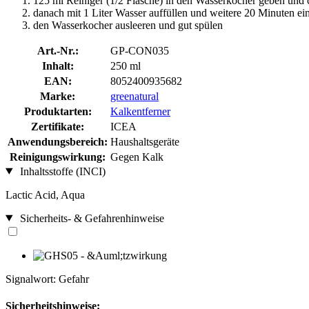
125 ml Reiniger (1/2 Flasche) in den Wasserkocher geben und 
danach mit 1 Liter Wasser auffüllen und weitere 20 Minuten ei
den Wasserkocher ausleeren und gut spülen
Art.-Nr.:
GP-CON035
Inhalt:
250 ml
EAN:
8052400935682
Marke:
greenatural
Produktarten:
Kalkentferner
Zertifikate:
ICEA
Anwendungsbereich:
Haushaltsgeräte
Reinigungswirkung:
Gegen Kalk
Inhaltsstoffe (INCI)
Lactic Acid, Aqua
Sicherheits- & Gefahrenhinweise
Signalwort: Gefahr
Sicherheitshinweise: