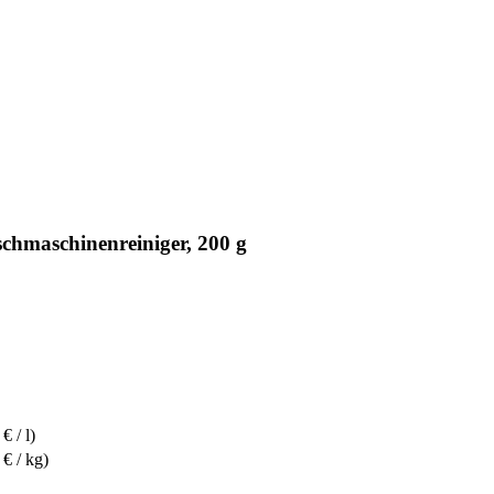
hmaschinenreiniger, 200 g
€ / l)
 € / kg)