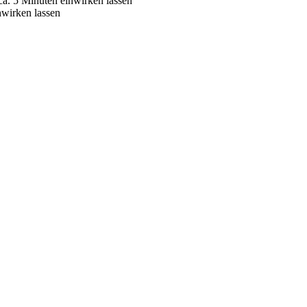
ca. 5 Minuten einwirken lassen
nwirken lassen