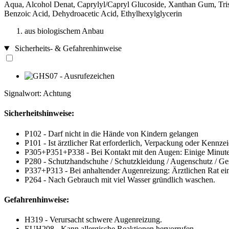
Aqua, Alcohol Denat, Caprylyl/Capryl Glucoside, Xanthan Gum, Tris
Benzoic Acid, Dehydroacetic Acid, Ethylhexylglycerin
aus biologischem Anbau
Sicherheits- & Gefahrenhinweise
Signalwort: Achtung
Sicherheitshinweise:
P102 - Darf nicht in die Hände von Kindern gelangen
P101 - Ist ärztlicher Rat erforderlich, Verpackung oder Kennzei
P305+P351+P338 - Bei Kontakt mit den Augen: Einige Minuten 
P280 - Schutzhandschuhe / Schutzkleidung / Augenschutz / Ges
P337+P313 - Bei anhaltender Augenreizung: Ärztlichen Rat einh
P264 - Nach Gebrauch mit viel Wasser gründlich waschen.
Gefahrenhinweise:
H319 - Verursacht schwere Augenreizung.
EUH208 - Kann allergische Reaktionen hervorrufen.