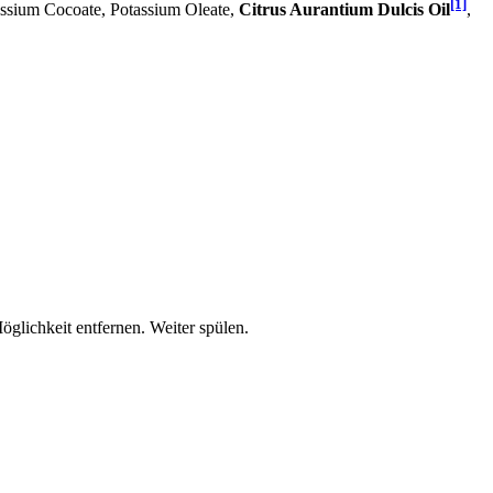
[1]
assium Cocoate, Potassium Oleate,
Citrus Aurantium Dulcis Oil
,
lichkeit entfernen. Weiter spülen.