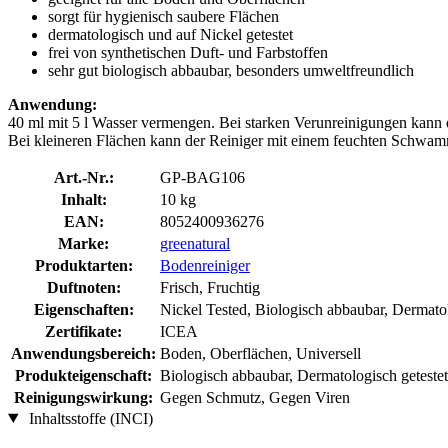
sorgt für hygienisch saubere Flächen
dermatologisch und auf Nickel getestet
frei von synthetischen Duft- und Farbstoffen
sehr gut biologisch abbaubar, besonders umweltfreundlich
Anwendung:
40 ml mit 5 l Wasser vermengen. Bei starken Verunreinigungen kann 
Bei kleineren Flächen kann der Reiniger mit einem feuchten Schwamm
Art.-Nr.:
GP-BAG106
Inhalt:
10 kg
EAN:
8052400936276
Marke:
greenatural
Produktarten:
Bodenreiniger
Duftnoten:
Frisch, Fruchtig
Eigenschaften:
Nickel Tested, Biologisch abbaubar, Dermatol
Zertifikate:
ICEA
Anwendungsbereich:
Boden, Oberflächen, Universell
Produkteigenschaft:
Biologisch abbaubar, Dermatologisch getestet,
Reinigungswirkung:
Gegen Schmutz, Gegen Viren
Inhaltsstoffe (INCI)