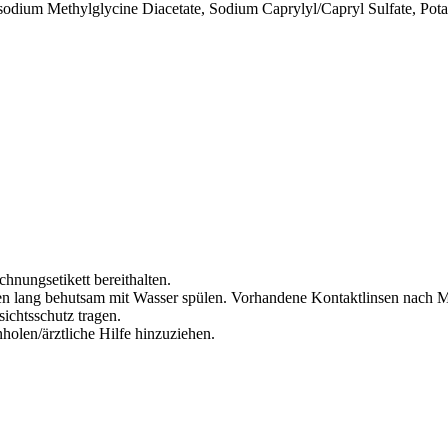
odium Methylglycine Diacetate, Sodium Caprylyl/Capryl Sulfate, Pot
chnungsetikett bereithalten.
lang behutsam mit Wasser spülen. Vorhandene Kontaktlinsen nach Mög
ichtsschutz tragen.
olen/ärztliche Hilfe hinzuziehen.