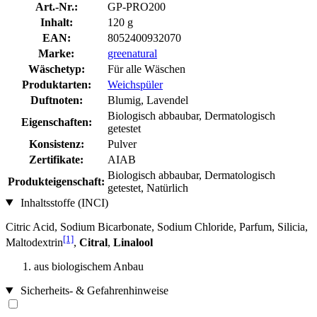
Art.-Nr.:
GP-PRO200
Inhalt:
120 g
EAN:
8052400932070
Marke:
greenatural
Wäschetyp:
Für alle Wäschen
Produktarten:
Weichspüler
Duftnoten:
Blumig, Lavendel
Biologisch abbaubar, Dermatologisch
Eigenschaften:
getestet
Konsistenz:
Pulver
Zertifikate:
AIAB
Biologisch abbaubar, Dermatologisch
Produkteigenschaft:
getestet, Natürlich
Inhaltsstoffe (INCI)
Citric Acid, Sodium Bicarbonate, Sodium Chloride, Parfum, Silicia,
[1]
Maltodextrin
,
Citral
,
Linalool
aus biologischem Anbau
Sicherheits- & Gefahrenhinweise