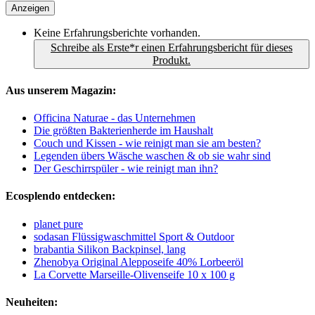
Anzeigen
Keine Erfahrungsberichte vorhanden.
Schreibe als Erste*r einen Erfahrungsbericht für dieses
Produkt.
Aus unserem Magazin:
Officina Naturae - das Unternehmen
Die größten Bakterienherde im Haushalt
Couch und Kissen - wie reinigt man sie am besten?
Legenden übers Wäsche waschen & ob sie wahr sind
Der Geschirrspüler - wie reinigt man ihn?
Ecosplendo entdecken:
planet pure
sodasan Flüssigwaschmittel Sport & Outdoor
brabantia Silikon Backpinsel, lang
Zhenobya Original Alepposeife 40% Lorbeeröl
La Corvette Marseille-Olivenseife 10 x 100 g
Neuheiten: