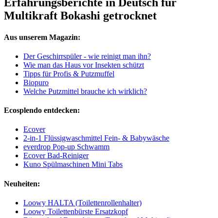
Erfahrungsberichte in Deutsch für
Multikraft Bokashi getrocknet
Aus unserem Magazin:
Der Geschirrspüler - wie reinigt man ihn?
Wie man das Haus vor Insekten schützt
Tipps für Profis & Putzmuffel
Biopuro
Welche Putzmittel brauche ich wirklich?
Ecosplendo entdecken:
Ecover
2-in-1 Flüssigwaschmittel Fein- & Babywäsche
everdrop Pop-up Schwamm
Ecover Bad-Reiniger
Kuno Spülmaschinen Mini Tabs
Neuheiten:
Loowy HALTA (Toilettenrollenhalter)
Loowy Toilettenbürste Ersatzkopf