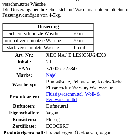
verschmutzter Wäsche.
Die Dosierangaben beziehen sich auf Waschmaschinen mit einem
Fassungsvermögen von 4-5kg.
Dosierung
leicht verschmutzte Wäsche
50 ml
normal verschmutzte Wäsche
70 ml
stark verschmutzte Wäsche
105 ml
Art.-Nr.:
XEC-NAJ-E-LES03NJ/2/EX3
Inhalt:
2 l
EAN:
3760061222847
Marke:
Najel
Buntwäsche, Feinwäsche, Kochwäsche,
Wäschetyp:
Pflegeleichte Wäsche, Wollwäsche
Flüssigwaschmittel
,
Woll- &
Produktarten:
Feinwaschmittel
Duftnoten:
Duftneutral
Eigenschaften:
Vegan
Konsistenz:
Flüssig
Zertifikate:
ECOCERT
Produkteigenschaft:
Hypoallergen, Ökologisch, Vegan