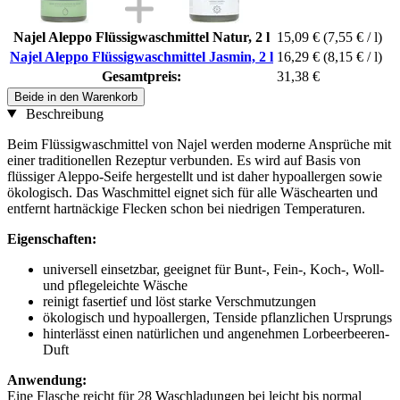
Najel Aleppo Flüssigwaschmittel Natur, 2 l
15,09 €
(7,55 € / l)
Najel Aleppo Flüssigwaschmittel Jasmin, 2 l
16,29 €
(8,15 € / l)
Gesamtpreis:
31,38 €
Beide in den Warenkorb
Beschreibung
Beim Flüssigwaschmittel von Najel werden moderne Ansprüche mit
einer traditionellen Rezeptur verbunden. Es wird auf Basis von
flüssiger Aleppo-Seife hergestellt und ist daher hypoallergen sowie
ökologisch. Das Waschmittel eignet sich für alle Wäschearten und
entfernt hartnäckige Flecken schon bei niedrigen Temperaturen.
Eigenschaften:
universell einsetzbar, geeignet für Bunt-, Fein-, Koch-, Woll-
und pflegeleichte Wäsche
reinigt fasertief und löst starke Verschmutzungen
ökologisch und hypoallergen, Tenside pflanzlichen Ursprungs
hinterlässt einen natürlichen und angenehmen Lorbeerbeeren-
Duft
Anwendung:
Eine Flasche reicht für 28 Waschladungen bei leicht bis normal