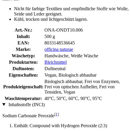
Nicht für farbige Textilien und empfindliche Stoffe wie Wolle,
Seide und Leder geeignet.
Kühl, trocken und lichtgeschützt lagern.
Art.-Nr.:
ONA-ONDT10.006
Inhalt:
500 g
EAN:
8033148536645
Marke:
officina naturae
Wäschetyp:
Handwäsche, Weiße Wäsche
Produktarten:
Bleichmittel
Duftnoten:
Duftneutral
Eigenschaften:
Vegan, Biologisch abbaubar
Biologisch abbaubar, Frei von Enzymen,
Produkteigenschaft:
Frei von optischen Aufheller, Frei von
Tensiden, Vegan
Waschtemperatur:
40°C, 50°C, 60°C, 90°C, 95°C
Inhaltsstoffe (INCI)
[1]
Sodium Carbonate Peroxide
Enthält: Compound with Hydrogen Peroxide (2:3)