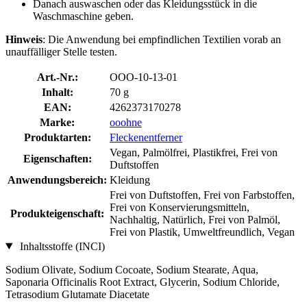
Danach auswaschen oder das Kleidungsstück in die
Waschmaschine geben.
Hinweis
: Die Anwendung bei empfindlichen Textilien vorab an
unauffälliger Stelle testen.
Art.-Nr.:
OOO-10-13-01
Inhalt:
70 g
EAN:
4262373170278
Marke:
ooohne
Produktarten:
Fleckenentferner
Vegan, Palmölfrei, Plastikfrei, Frei von
Eigenschaften:
Duftstoffen
Anwendungsbereich:
Kleidung
Frei von Duftstoffen, Frei von Farbstoffen,
Frei von Konservierungsmitteln,
Produkteigenschaft:
Nachhaltig, Natürlich, Frei von Palmöl,
Frei von Plastik, Umweltfreundlich, Vegan
Inhaltsstoffe (INCI)
Sodium Olivate, Sodium Cocoate, Sodium Stearate, Aqua,
Saponaria Officinalis Root Extract, Glycerin, Sodium Chloride,
Tetrasodium Glutamate Diacetate