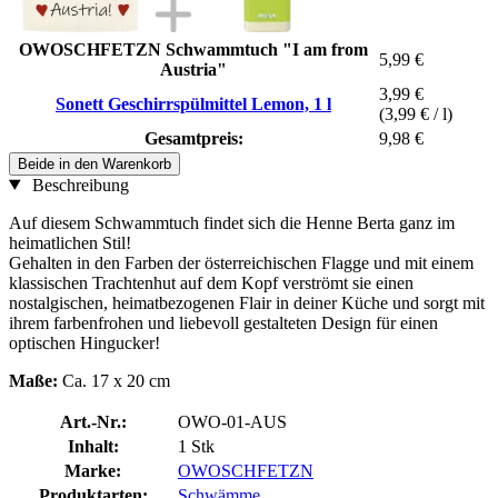
OWOSCHFETZN Schwammtuch "I am from
5,99 €
Austria"
3,99 €
Sonett Geschirrspülmittel Lemon, 1 l
(3,99 € / l)
Gesamtpreis:
9,98 €
Beide in den Warenkorb
Beschreibung
Auf diesem Schwammtuch findet sich die Henne Berta ganz im
heimatlichen Stil!
Gehalten in den Farben der österreichischen Flagge und mit einem
klassischen Trachtenhut auf dem Kopf verströmt sie einen
nostalgischen, heimatbezogenen Flair in deiner Küche und sorgt mit
ihrem farbenfrohen und liebevoll gestalteten Design für einen
optischen Hingucker!
Maße:
Ca. 17 x 20 cm
Art.-Nr.:
OWO-01-AUS
Inhalt:
1 Stk
Marke:
OWOSCHFETZN
Produktarten:
Schwämme