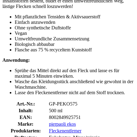
Inhaltsstoffen besteht, bildet er einen umweltfreundlichen Weg,
lästige Flecken schnell loszuwerden!
Mit pflanzlichen Tensiden & Aktivsauerstoff
Einfach anzuwenden
Ohne synthetische Duftstoffe
Vegan
Umweltfreundliche Zusammensetzung
Biologisch abbaubar
Flasche aus 75 % recyceltem Kunststoff
Anwendung:
Sprühe das Mittel direkt auf den Fleck und lasse es für
maximal 5 Minuten einwirken.
Wasche das Kleidungsstück anschließend wie gewohnt in der
Waschmaschine.
Lasse den Fleckenentferner nicht auf dem Stoff trocknen.
Art.-Nr.:
GP-PEKO575
Inhalt:
500 ml
EAN:
8002849925751
Marke:
pierpaoli ekos
Produktarten:
Fleckenentferner