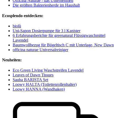
Officina Naturae - das Unternehmen
Die größten Bakterienherde im Haushalt
Ecosplendo entdecken:
biolù
Uni-Sapon Dosierpumpe für 3 l Kanister
6 Erfahrungsberichte für greenatural Flüssigwaschmittel
Lavendel
Baumwollbezug für Bügeltisch C mit Unterlage, New Dawn
officina naturae Universalreiniger
Neuheiten:
Eco Green Living Waschstreifen Lavendel
Leaves of Dawn Tissues
Sauba BARISTA Set
Loowy HALTA (Toilettenrollenhalter)
Loowy HANNA (Wandhaken)