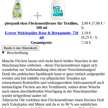
pierpaoli ekos Fleckenentferner für Textilien,
3,99 €
(7,98 € /
500 ml
l)
Ecover Weichspüler Rose & Bergamotte, 750
3,19 €
ml
(4,25 € / l)
Gesamtpreis:
7,18 €
Beide in den Warenkorb
Beschreibung
Manche Flecken lassen sich nicht durch bloßes Waschen in der
Waschmaschine entfernen - dieser Fleckenentferner eignet sich
wunderbar zur Vorbehandlung eben dieser Verschmutzungen!
Dank des praktischen Sprühkopfs kann er ganz einfach aufgesprüht
werden und löst mithilfe von pflanzlichen Tensiden aus
erneuerbaren Rohstoffen und wirkungsvollem Aktivsauerstoff auch
hartnäckigste Flecken aus den Textilfasern, sodass deine Wäsche
nach einem abschließenden Waschgang in der Waschmaschine
wieder tiefgreifend sauber ist!
Ätherische Öle verleihen dem Fleckenentferner einen frischen Duft
nach Eukalyptus und Minze und da er zu 96 % aus natürlichen