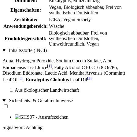
Duftnoten:
Eukalyptus, Minze/minzig
Vegan, Biologisch abbaubar, Frei von
Eigenschaften:
synthetischen Duftstoffen
Zertifikate:
ICEA, Vegan Society
Anwendungsbereich:
Wäsche
Biologisch abbaubar, Frei von
Produkteigenschaft:
synthetischen Duftstoffen,
Umweltfreundlich, Vegan
Inhaltsstoffe (INCI)
Aqua, Hydrogen Peroxide, Sodium Coceth Sulfate, Aloe
[1]
Barbadensis Leaf Juice
, Fatty Alcohol C10-C16 8 Oe/Po,
Disodium Etidronate, Lactic Acid, Mentha Arvensis (Cornmint)
[1]
[1]
Leaf Oil
,
Eucalyptus Globulus Leaf Oil
Aus ökologischer Landwirtschaft
Sicherheits- & Gefahrenhinweise
Signalwort: Achtung