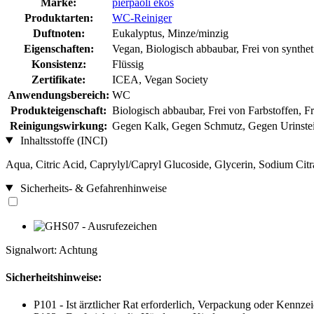
Marke:
pierpaoli ekos
Produktarten:
WC-Reiniger
Duftnoten:
Eukalyptus, Minze/minzig
Eigenschaften:
Vegan, Biologisch abbaubar, Frei von synthet
Konsistenz:
Flüssig
Zertifikate:
ICEA, Vegan Society
Anwendungsbereich:
WC
Produkteigenschaft:
Biologisch abbaubar, Frei von Farbstoffen, F
Reinigungswirkung:
Gegen Kalk, Gegen Schmutz, Gegen Urinste
Inhaltsstoffe (INCI)
Aqua, Citric Acid, Caprylyl/Capryl Glucoside, Glycerin, Sodium Cit
Sicherheits- & Gefahrenhinweise
Signalwort: Achtung
Sicherheitshinweise:
P101 - Ist ärztlicher Rat erforderlich, Verpackung oder Kennzei