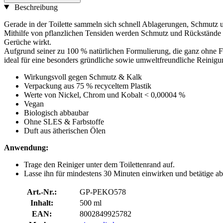
Beschreibung
Gerade in der Toilette sammeln sich schnell Ablagerungen, Schmutz u
Mithilfe von pflanzlichen Tensiden werden Schmutz und Rückstände b
Gerüche wirkt.
Aufgrund seiner zu 100 % natürlichen Formulierung, die ganz ohne Fa
ideal für eine besonders gründliche sowie umweltfreundliche Reinigun
Wirkungsvoll gegen Schmutz & Kalk
Verpackung aus 75 % recyceltem Plastik
Werte von Nickel, Chrom und Kobalt < 0,00004 %
Vegan
Biologisch abbaubar
Ohne SLES & Farbstoffe
Duft aus ätherischen Ölen
Anwendung:
Trage den Reiniger unter dem Toilettenrand auf.
Lasse ihn für mindestens 30 Minuten einwirken und betätige a
Art.-Nr.:
GP-PEKO578
Inhalt:
500 ml
EAN:
8002849925782