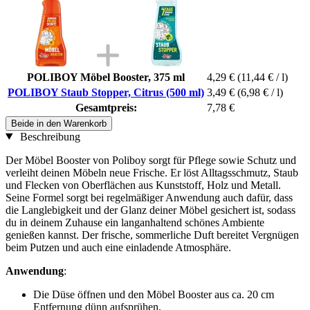
POLIBOY Möbel Booster, 375 ml
4,29 €
(11,44 € / l)
POLIBOY Staub Stopper, Citrus (500 ml)
3,49 €
(6,98 € / l)
Gesamtpreis:
7,78 €
Beide in den Warenkorb
Beschreibung
Der Möbel Booster von Poliboy sorgt für Pflege sowie Schutz und
verleiht deinen Möbeln neue Frische. Er löst Alltagsschmutz, Staub
und Flecken von Oberflächen aus Kunststoff, Holz und Metall.
Seine Formel sorgt bei regelmäßiger Anwendung auch dafür, dass
die Langlebigkeit und der Glanz deiner Möbel gesichert ist, sodass
du in deinem Zuhause ein langanhaltend schönes Ambiente
genießen kannst. Der frische, sommerliche Duft bereitet Vergnügen
beim Putzen und auch eine einladende Atmosphäre.
Anwendung
:
Die Düse öffnen und den Möbel Booster aus ca. 20 cm
Entfernung dünn aufsprühen.