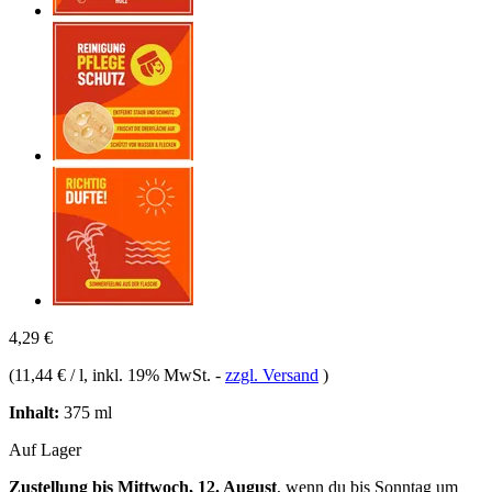
4,29 €
(
11,44 € / l
, inkl. 19% MwSt.
-
zzgl. Versand
)
Inhalt:
375 ml
Auf Lager
Zustellung bis Mittwoch, 12. August
, wenn du bis
Sonntag um