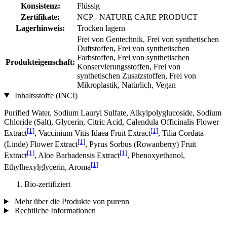
Konsistenz:
Flüssig
Zertifikate:
NCP - NATURE CARE PRODUCT
Lagerhinweis:
Trocken lagern
Frei von Gentechnik, Frei von synthetischen
Duftstoffen, Frei von synthetischen
Farbstoffen, Frei von synthetischen
Produkteigenschaft:
Konservierungsstoffen, Frei von
synthetischen Zusatzstoffen, Frei von
Mikroplastik, Natürlich, Vegan
Inhaltsstoffe (INCI)
Purified Water, Sodium Lauryl Sulfate, Alkylpolyglucoside, Sodium
Chloride (Salt), Glycerin, Citric Acid, Calendula Officinalis Flower
[1]
[1]
Extract
, Vaccinium Vitis Idaea Fruit Extract
, Tilia Cordata
[1]
(Linde) Flower Extract
, Pyrus Sorbus (Rowanberry) Fruit
[1]
[1]
Extract
, Aloe Barbadensis Extract
, Phenoxyethanol,
[1]
Ethylhexylglycerin, Aroma
Bio-zertifiziert
Mehr über die Produkte von purenn
Rechtliche Informationen