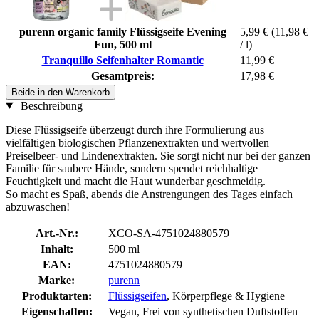
purenn organic family Flüssigseife Evening
5,99 €
(11,98 €
Fun, 500 ml
/ l)
Tranquillo Seifenhalter Romantic
11,99 €
Gesamtpreis:
17,98 €
Beide in den Warenkorb
Beschreibung
Diese Flüssigseife überzeugt durch ihre Formulierung aus
vielfältigen biologischen Pflanzenextrakten und wertvollen
Preiselbeer- und Lindenextrakten. Sie sorgt nicht nur bei der ganzen
Familie für saubere Hände, sondern spendet reichhaltige
Feuchtigkeit und macht die Haut wunderbar geschmeidig.
So macht es Spaß, abends die Anstrengungen des Tages einfach
abzuwaschen!
Art.-Nr.:
XCO-SA-4751024880579
Inhalt:
500 ml
EAN:
4751024880579
Marke:
purenn
Produktarten:
Flüssigseifen
, Körperpflege & Hygiene
Eigenschaften:
Vegan, Frei von synthetischen Duftstoffen