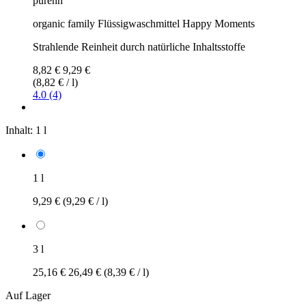
purenn
organic family Flüssigwaschmittel Happy Moments
Strahlende Reinheit durch natürliche Inhaltsstoffe
8,82 €
9,29 €
(8,82 € / l)
4.0 (4)
Inhalt:
1 l
1 l
9,29 €
(9,29 € / l)
3 l
25,16 €
26,49 €
(8,39 € / l)
Auf Lager