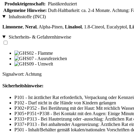
Produkteigenschaft:
Plastikreduziert
Allgemeine Hinweise:
Duft-Haltbarkeit: ca. 2-4 Monate. Achtung: 
Inhaltsstoffe (INCI)
Limonene
,
Neral
, Alpha-Pinen,
Linalool
, 1.8-Cineol, Eucalyptol,
Li
Sicherheits- & Gefahrenhinweise
Signalwort: Achtung
Sicherheitshinweise:
P101 - Ist ärztlicher Rat erforderlich, Verpackung oder Kennzei
P102 - Darf nicht in die Hände von Kindern gelangen
P302+P352 - Bei Berührung mit der Haut: Mit reichlich Wasse
P305+P351+P338 - Bei Kontakt mit den Augen: Einige Minuten 
P333+P313 - Bei Hautreizung oder -ausschlag: Ärztlichen Rat e
P337+P313 - Bei anhaltender Augenreizung: Ärztlichen Rat einh
P501 - Inhalt/Behälter gemäß lokalen/nationalen Vorschriften 