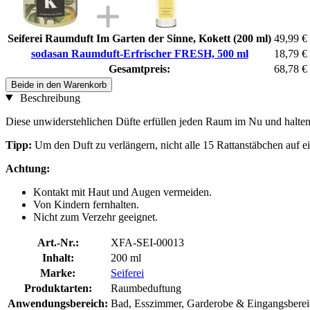
Seiferei Raumduft Im Garten der Sinne, Kokett (200 ml)
49,99 €
sodasan Raumduft-Erfrischer FRESH, 500 ml
18,79 €
Gesamtpreis:
68,78 €
Beide in den Warenkorb
Beschreibung
Diese unwiderstehlichen Düfte erfüllen jeden Raum im Nu und halten
Tipp:
Um den Duft zu verlängern, nicht alle 15 Rattanstäbchen auf 
Achtung:
Kontakt mit Haut und Augen vermeiden.
Von Kindern fernhalten.
Nicht zum Verzehr geeignet.
Art.-Nr.:
XFA-SEI-00013
Inhalt:
200 ml
Marke:
Seiferei
Produktarten:
Raumbeduftung
Anwendungsbereich:
Bad, Esszimmer, Garderobe & Eingangsbere