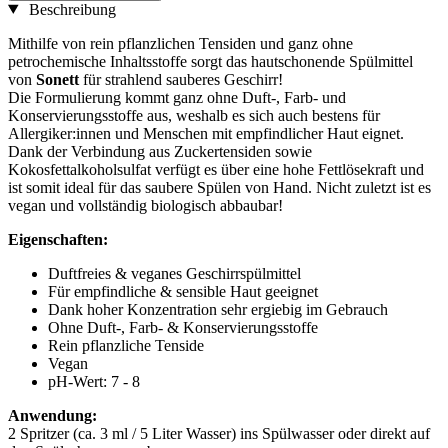
Beschreibung
Mithilfe von rein pflanzlichen Tensiden und ganz ohne
petrochemische Inhaltsstoffe sorgt das hautschonende Spülmittel
von
Sonett
für strahlend sauberes Geschirr!
Die Formulierung kommt ganz ohne Duft-, Farb- und
Konservierungsstoffe aus, weshalb es sich auch bestens für
Allergiker:innen und Menschen mit empfindlicher Haut eignet.
Dank der Verbindung aus Zuckertensiden sowie
Kokosfettalkoholsulfat verfügt es über eine hohe Fettlösekraft und
ist somit ideal für das saubere Spülen von Hand. Nicht zuletzt ist es
vegan und vollständig biologisch abbaubar!
Eigenschaften:
Duftfreies & veganes Geschirrspülmittel
Für empfindliche & sensible Haut geeignet
Dank hoher Konzentration sehr ergiebig im Gebrauch
Ohne Duft-, Farb- & Konservierungsstoffe
Rein pflanzliche Tenside
Vegan
pH-Wert: 7 - 8
Anwendung:
2 Spritzer (ca. 3 ml / 5 Liter Wasser) ins Spülwasser oder direkt auf