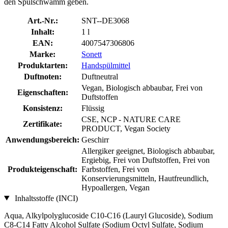
den Spülschwamm geben.
Art.-Nr.:
SNT--DE3068
Inhalt:
1 l
EAN:
4007547306806
Marke:
Sonett
Produktarten:
Handspülmittel
Duftnoten:
Duftneutral
Vegan, Biologisch abbaubar, Frei von
Eigenschaften:
Duftstoffen
Konsistenz:
Flüssig
CSE, NCP - NATURE CARE
Zertifikate:
PRODUCT, Vegan Society
Anwendungsbereich:
Geschirr
Allergiker geeignet, Biologisch abbaubar,
Ergiebig, Frei von Duftstoffen, Frei von
Produkteigenschaft:
Farbstoffen, Frei von
Konservierungsmitteln, Hautfreundlich,
Hypoallergen, Vegan
Inhaltsstoffe (INCI)
Aqua, Alkylpolyglucoside C10-C16 (Lauryl Glucoside), Sodium
C8-C14 Fatty Alcohol Sulfate (Sodium Octyl Sulfate, Sodium