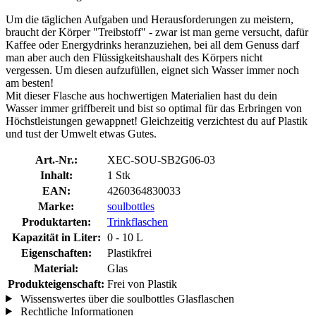
Um die täglichen Aufgaben und Herausforderungen zu meistern,
braucht der Körper "Treibstoff" - zwar ist man gerne versucht, dafür
Kaffee oder Energydrinks heranzuziehen, bei all dem Genuss darf
man aber auch den Flüssigkeitshaushalt des Körpers nicht
vergessen. Um diesen aufzufüllen, eignet sich Wasser immer noch
am besten!
Mit dieser Flasche aus hochwertigen Materialien hast du dein
Wasser immer griffbereit und bist so optimal für das Erbringen von
Höchstleistungen gewappnet! Gleichzeitig verzichtest du auf Plastik
und tust der Umwelt etwas Gutes.
Art.-Nr.:
XEC-SOU-SB2G06-03
Inhalt:
1 Stk
EAN:
4260364830033
Marke:
soulbottles
Produktarten:
Trinkflaschen
Kapazität in Liter:
0 - 10 L
Eigenschaften:
Plastikfrei
Material:
Glas
Produkteigenschaft:
Frei von Plastik
Wissenswertes über die soulbottles Glasflaschen
Rechtliche Informationen