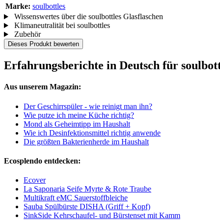
Marke:
soulbottles
Wissenswertes über die soulbottles Glasflaschen
Klimaneutralität bei soulbottles
Zubehör
Dieses Produkt bewerten
Erfahrungsberichte in Deutsch für soulbot
Aus unserem Magazin:
Der Geschirrspüler - wie reinigt man ihn?
Wie putze ich meine Küche richtig?
Mond als Geheimtipp im Haushalt
Wie ich Desinfektionsmittel richtig anwende
Die größten Bakterienherde im Haushalt
Ecosplendo entdecken:
Ecover
La Saponaria Seife Myrte & Rote Traube
Multikraft eMC Sauerstoffbleiche
Sauba Spülbürste DISHA (Griff + Kopf)
SinkSide Kehrschaufel- und Bürstenset mit Kamm