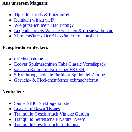
Aus unserem Magazin:
Tipps für Profis & Putzmuffel
Reinigen wir zu viel?
Wie putze ich mein Bad richtig?
Legenden übers Wäsche waschen & ob sie wahr sind
Zitronensäure - Der Alleskönner im Haushalt
Ecosplendo entdecken:
officina naturae
Ecover Spülmaschinen-Tabs Classic Vorteilspack
sodasan Raumduft-Erfrischer FRESH
5 Erfahrungsberichte für biolù Spülmittel Zitrone
Geruchs- & Fleckenentferner gebrauchsfertig
Neuheiten:
Sauba SIBO Siebträgerbürste
Leaves of Dawn Tissues
Tranquillo Geschirrtuch Vintage Garden
Tranquillo Seifenschale Natural Neem
Tranquillo Geschirrtuch Traditional