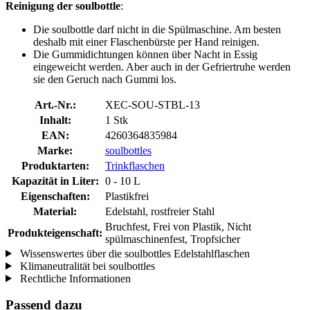
Reinigung der soulbottle
:
Die soulbottle darf nicht in die Spülmaschine. Am besten
deshalb mit einer Flaschenbürste per Hand reinigen.
Die Gummidichtungen können über Nacht in Essig
eingeweicht werden. Aber auch in der Gefriertruhe werden
sie den Geruch nach Gummi los.
Art.-Nr.:
XEC-SOU-STBL-13
Inhalt:
1 Stk
EAN:
4260364835984
Marke:
soulbottles
Produktarten:
Trinkflaschen
Kapazität in Liter:
0 - 10 L
Eigenschaften:
Plastikfrei
Material:
Edelstahl, rostfreier Stahl
Bruchfest, Frei von Plastik, Nicht
Produkteigenschaft:
spülmaschinenfest, Tropfsicher
Wissenswertes über die soulbottles Edelstahlflaschen
Klimaneutralität bei soulbottles
Rechtliche Informationen
Passend dazu