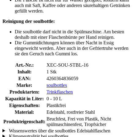
auch mit Saft, Kaffee oder anderen säurehaltigen Getränken
gefüllt werden.
Reinigung der soulbottle:
Die soulbottle darf nicht in die Spülmaschine. Am besten
deshalb mit einer Flaschenbürste per Hand reinigen.
Die Gummidichtungen können über Nacht in Essig
eingeweicht werden. Aber auch in der Gefriertruhe werden
sie den Geruch nach Gummi los.
Art.-Nr.:
XEC-SOU-STBL-16
Inhalt:
1 Stk
EAN:
4260364836059
Marke:
soulbottles
Produktarten:
Trinkflaschen
Kapazität in Liter:
0 - 10 L
Eigenschaften:
Plastikfrei
Material:
Edelstahl, rostfreier Stahl
Bruchfest, Frei von Plastik, Nicht
Produkteigenschaft:
spülmaschinenfest, Tropfsicher
Wissenswertes über die soulbottles Edelstahlflaschen
Klimaneutralität bei soulbottles