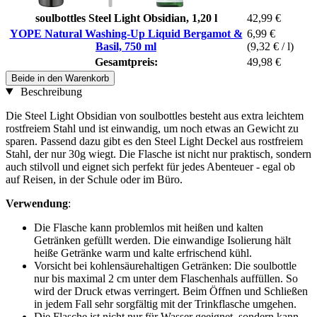
soulbottles Steel Light Obsidian, 1,20 l
42,99 €
YOPE Natural Washing-Up Liquid Bergamot &
6,99 €
Basil, 750 ml
(9,32 € / l)
Gesamtpreis:
49,98 €
Beide in den Warenkorb
Beschreibung
Die Steel Light Obsidian von soulbottles besteht aus extra leichtem
rostfreiem Stahl und ist einwandig, um noch etwas an Gewicht zu
sparen. Passend dazu gibt es den Steel Light Deckel aus rostfreiem
Stahl, der nur 30g wiegt. Die Flasche ist nicht nur praktisch, sondern
auch stilvoll und eignet sich perfekt für jedes Abenteuer - egal ob
auf Reisen, in der Schule oder im Büro.
Verwendung
:
Die Flasche kann problemlos mit heißen und kalten
Getränken gefüllt werden. Die einwandige Isolierung hält
heiße Getränke warm und kalte erfrischend kühl.
Vorsicht bei kohlensäurehaltigen Getränken: Die soulbottle
nur bis maximal 2 cm unter dem Flaschenhals auffüllen. So
wird der Druck etwas verringert. Beim Öffnen und Schließen
in jedem Fall sehr sorgfältig mit der Trinkflasche umgehen.
Die Flasche ist nicht nur für Wasser geeignet, sondern kann