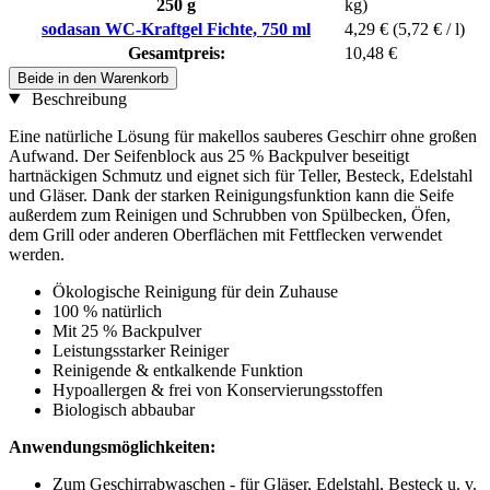
250 g
kg)
sodasan WC-Kraftgel Fichte, 750 ml
4,29 €
(5,72 € / l)
Gesamtpreis:
10,48 €
Beide in den Warenkorb
Beschreibung
Eine natürliche Lösung für makellos sauberes Geschirr ohne großen
Aufwand. Der Seifenblock aus 25 % Backpulver beseitigt
hartnäckigen Schmutz und eignet sich für Teller, Besteck, Edelstahl
und Gläser. Dank der starken Reinigungsfunktion kann die Seife
außerdem zum Reinigen und Schrubben von Spülbecken, Öfen,
dem Grill oder anderen Oberflächen mit Fettflecken verwendet
werden.
Ökologische Reinigung für dein Zuhause
100 % natürlich
Mit 25 % Backpulver
Leistungsstarker Reiniger
Reinigende & entkalkende Funktion
Hypoallergen & frei von Konservierungsstoffen
Biologisch abbaubar
Anwendungsmöglichkeiten:
Zum Geschirrabwaschen - für Gläser, Edelstahl, Besteck u. v.