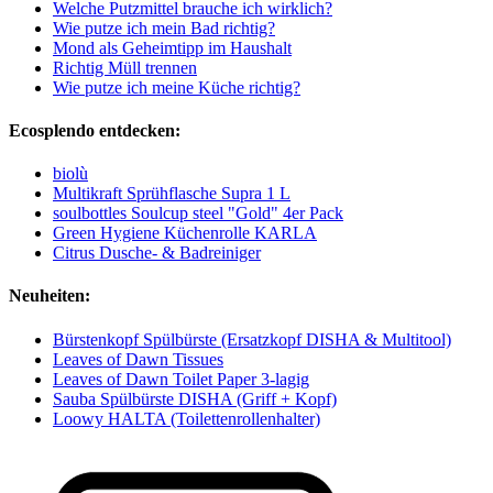
Welche Putzmittel brauche ich wirklich?
Wie putze ich mein Bad richtig?
Mond als Geheimtipp im Haushalt
Richtig Müll trennen
Wie putze ich meine Küche richtig?
Ecosplendo entdecken:
biolù
Multikraft Sprühflasche Supra 1 L
soulbottles Soulcup steel "Gold" 4er Pack
Green Hygiene Küchenrolle KARLA
Citrus Dusche- & Badreiniger
Neuheiten:
Bürstenkopf Spülbürste (Ersatzkopf DISHA & Multitool)
Leaves of Dawn Tissues
Leaves of Dawn Toilet Paper 3-lagig
Sauba Spülbürste DISHA (Griff + Kopf)
Loowy HALTA (Toilettenrollenhalter)