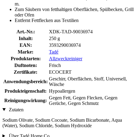
m.
Zum Säubern von fetthaltigen Oberflächen, Spülbecken, Grill
oder Ofen
Entfernt Fettflecken aus Textilien
Art.-Nr.:
XDK-TAD-90036974
Inhalt:
250 g
EAN:
3593290036974
Marke:
Tadé
Produktarten:
Allzweckreiniger
Duftnoten:
Frisch
Zertifikate:
ECOCERT
Geschirr, Oberflächen, Stoff, Universell,
Anwendungsbereich:
Wäsche
Produkteigenschaft:
Hypoallergen
Gegen Fett, Gegen Flecken, Gegen
Reinigungswirkung:
Gerüche, Gegen Schmutz
Zutaten
Sodium Olivate, Sodium Cocoate, Sodium Bicarbonate, Aqua
(Water), Sodium Chloride, Sodium Hydroxide
Über Tadé Home Co.