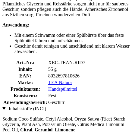
Pflanzliches Glycerin und Reisstärke sorgen nicht nur für sauberes
Geschirr, sondern pflegen auch die Hände. Ätherisches Zitronenöl
aus Sizilien sorgt für einen wundervollen Duft.
Anwendung:
Mit einem Schwamm oder einer Spülbürste über das feste
Spülmittel fahren und aufschäumen.
Geschirr damit reinigen und anschließend mit klarem Wasser
abwaschen.
Art.-Nr.:
XEC-TEAN-RID7
Inhalt:
55 g
EAN:
8032697810626
Marke:
TEA Natura
Produktarten:
Handspülmittel
Konsistenz:
Fest
Anwendungsbereich:
Geschirr
Inhaltsstoffe (INCI)
Sodium Coco­ Sulfate, Cetyl Alcohol, Oryza Sativa (Rice) Starch,
Glycerin, Plant Ash, Potassium Oleate, Citrus Medica Limonum
Peel Oil,
Citral
,
Geraniol
,
Limonene