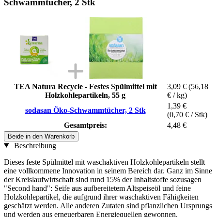
Schwammtücher, 2 Stk
TEA Natura Recycle - Festes Spülmittel mit
3,09 €
(56,18
Holzkohlepartikeln, 55 g
€ / kg)
1,39 €
sodasan Öko-Schwammtücher, 2 Stk
(0,70 € / Stk)
Gesamtpreis:
4,48 €
Beide in den Warenkorb
Beschreibung
Dieses feste Spülmittel mit waschaktiven Holzkohlepartikeln stellt
eine vollkommene Innovation in seinem Bereich dar. Ganz im Sinne
der Kreislaufwirtschaft sind rund 15% der Inhaltstoffe sozusagen
"Second hand": Seife aus aufbereitetem Altspeiseöl und feine
Holzkohlepartikel, die aufgrund ihrer waschaktiven Fähigkeiten
geschätzt werden. Alle anderen Zutaten sind pflanzlichen Ursprungs
und werden aus erneuerbaren Energiequellen gewonnen.