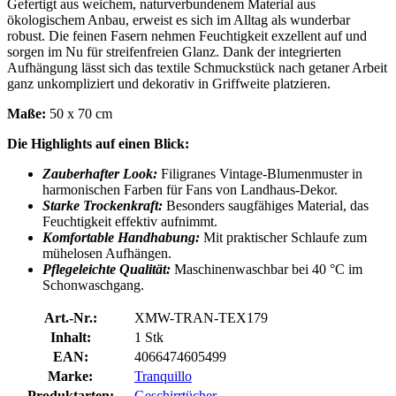
Gefertigt aus weichem, naturverbundenem Material aus
ökologischem Anbau, erweist es sich im Alltag als wunderbar
robust. Die feinen Fasern nehmen Feuchtigkeit exzellent auf und
sorgen im Nu für streifenfreien Glanz. Dank der integrierten
Aufhängung lässt sich das textile Schmuckstück nach getaner Arbeit
ganz unkompliziert und dekorativ in Griffweite platzieren.
Maße:
50 x 70 cm
Die Highlights auf einen Blick:
Zauberhafter Look:
Filigranes Vintage-Blumenmuster in
harmonischen Farben für Fans von Landhaus-Dekor.
Starke Trockenkraft:
Besonders saugfähiges Material, das
Feuchtigkeit effektiv aufnimmt.
Komfortable Handhabung:
Mit praktischer Schlaufe zum
mühelosen Aufhängen.
Pflegeleichte Qualität:
Maschinenwaschbar bei 40 °C im
Schonwaschgang.
Art.-Nr.:
XMW-TRAN-TEX179
Inhalt:
1 Stk
EAN:
4066474605499
Marke:
Tranquillo
Produktarten:
Geschirrtücher