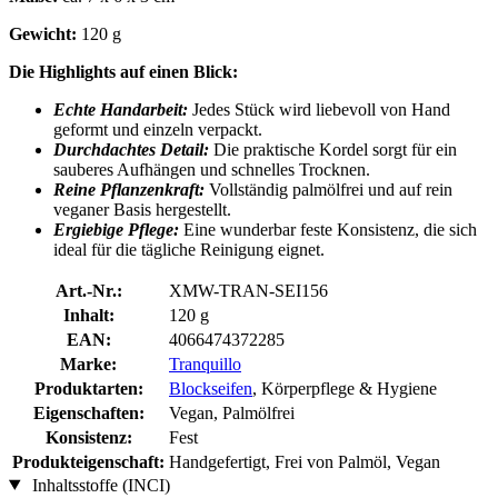
Gewicht:
120 g
Die Highlights auf einen Blick:
Echte Handarbeit:
Jedes Stück wird liebevoll von Hand
geformt und einzeln verpackt.
Durchdachtes Detail:
Die praktische Kordel sorgt für ein
sauberes Aufhängen und schnelles Trocknen.
Reine Pflanzenkraft:
Vollständig palmölfrei und auf rein
veganer Basis hergestellt.
Ergiebige Pflege:
Eine wunderbar feste Konsistenz, die sich
ideal für die tägliche Reinigung eignet.
Art.-Nr.:
XMW-TRAN-SEI156
Inhalt:
120 g
EAN:
4066474372285
Marke:
Tranquillo
Produktarten:
Blockseifen
, Körperpflege & Hygiene
Eigenschaften:
Vegan, Palmölfrei
Konsistenz:
Fest
Produkteigenschaft:
Handgefertigt, Frei von Palmöl, Vegan
Inhaltsstoffe (INCI)