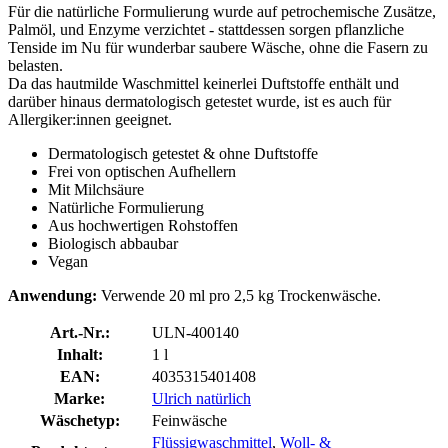
Für die natürliche Formulierung wurde auf petrochemische Zusätze,
Palmöl, und Enzyme verzichtet - stattdessen sorgen pflanzliche
Tenside im Nu für wunderbar saubere Wäsche, ohne die Fasern zu
belasten.
Da das hautmilde Waschmittel keinerlei Duftstoffe enthält und
darüber hinaus dermatologisch getestet wurde, ist es auch für
Allergiker:innen geeignet.
Dermatologisch getestet & ohne Duftstoffe
Frei von optischen Aufhellern
Mit Milchsäure
Natürliche Formulierung
Aus hochwertigen Rohstoffen
Biologisch abbaubar
Vegan
Anwendung:
Verwende 20 ml pro 2,5 kg Trockenwäsche.
Art.-Nr.:
ULN-400140
Inhalt:
1 l
EAN:
4035315401408
Marke:
Ulrich natürlich
Wäschetyp:
Feinwäsche
Flüssigwaschmittel
,
Woll- &