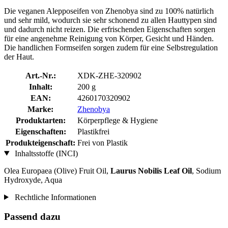
Die veganen Alepposeifen von Zhenobya sind zu 100% natürlich
und sehr mild, wodurch sie sehr schonend zu allen Hauttypen sind
und dadurch nicht reizen. Die erfrischenden Eigenschaften sorgen
für eine angenehme Reinigung von Körper, Gesicht und Händen.
Die handlichen Formseifen sorgen zudem für eine Selbstregulation
der Haut.
Art.-Nr.:
XDK-ZHE-320902
Inhalt:
200 g
EAN:
4260170320902
Marke:
Zhenobya
Produktarten:
Körperpflege & Hygiene
Eigenschaften:
Plastikfrei
Produkteigenschaft:
Frei von Plastik
Inhaltsstoffe (INCI)
Olea Europaea (Olive) Fruit Oil,
Laurus Nobilis Leaf Oil
, Sodium
Hydroxyde, Aqua
Rechtliche Informationen
Passend dazu