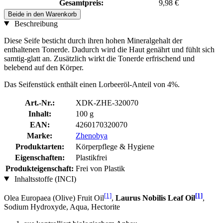
Gesamtpreis:
9,98 €
Beide in den Warenkorb
Beschreibung
Diese Seife besticht durch ihren hohen Mineralgehalt der
enthaltenen Tonerde. Dadurch wird die Haut genährt und fühlt sich
samtig-glatt an. Zusätzlich wirkt die Tonerde erfrischend und
belebend auf den Körper.
Das Seifenstück enthält einen Lorbeeröl-Anteil von 4%.
Art.-Nr.:
XDK-ZHE-320070
Inhalt:
100 g
EAN:
4260170320070
Marke:
Zhenobya
Produktarten:
Körperpflege & Hygiene
Eigenschaften:
Plastikfrei
Produkteigenschaft:
Frei von Plastik
Inhaltsstoffe (INCI)
[1]
[1]
Olea Europaea (Olive) Fruit Oil
,
Laurus Nobilis Leaf Oil
,
Sodium Hydroxyde, Aqua, Hectorite